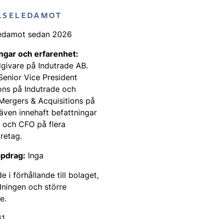
LSELEDAMOT
ledamot sedan 2026
ingar och erfarenhet:
givare på Indutrade AB.
Senior Vice President
ons på Indutrade och
Mergers & Acquisitions på
även innehaft befattningar
och CFO på flera
öretag.
pdrag:
Inga
 i förhållande till bolaget,
dningen och större
e.
61