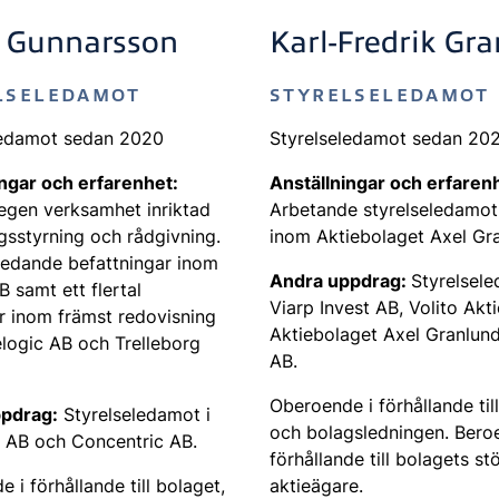
n Gunnarsson
Karl-Fredrik Gr
LSELEDAMOT
STYRELSELEDAMOT
ledamot sedan 2020
Styrelseledamot sedan 20
ingar och erfarenhet:
Anställningar och erfaren
egen verksamhet inriktad
Arbetande styrelseledamo
gsstyrning och rådgivning.
inom Aktiebolaget Axel Gr
ledande befattningar inom
Andra uppdrag:
Styrelsele
 samt ett flertal
Viarp Invest AB, Volito Akt
r inom främst redovisning
Aktiebolaget Axel Granlund
logic AB och Trelleborg
AB.
Oberoende i förhållande til
pdrag:
Styrelseledamot i
och bolagsledningen. Bero
 AB och Concentric AB.
förhållande till bolagets st
 i förhållande till bolaget,
aktieägare.