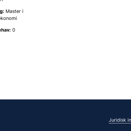
g:
Master i
ekonomi
ehav:
0
Juridisk 