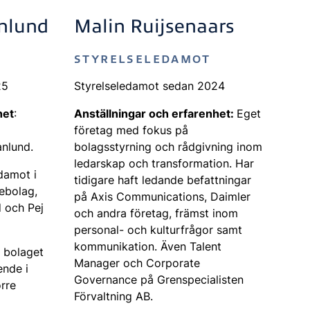
anlund
Malin Ruijsenaars
STYRELSELEDAMOT
25
Styrelseledamot sedan 2024
het
:
Anställningar och erfarenhet:
Eget
t
företag med fokus på
anlund.
bolagsstyrning och rådgivning inom
ledarskap och transformation. Har
damot i
tidigare haft ledande befattningar
iebolag,
på Axis Communications, Daimler
 och Pej
och andra företag, främst inom
personal- och kulturfrågor samt
kommunikation. Även Talent
l bolaget
Manager och Corporate
ende i
Governance på Grenspecialisten
örre
Förvaltning AB.