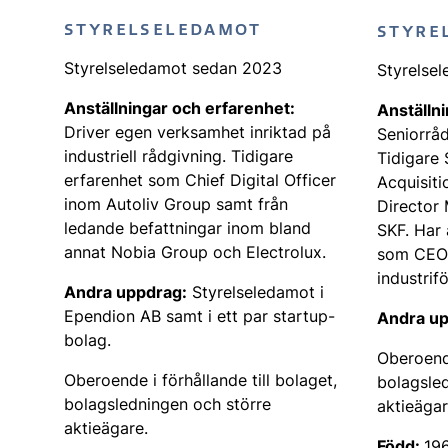
STYRELSELEDAMOT
STYRE
Styrelseledamot sedan 2023
Styrelse
Anställningar och erfarenhet:
Anställn
Driver egen verksamhet inriktad på
Seniorråd
industriell rådgivning. Tidigare
Tidigare 
erfarenhet som Chief Digital Officer
Acquisiti
inom Autoliv Group samt från
Director 
ledande befattningar inom bland
SKF. Har 
annat Nobia Group och Electrolux.
som CEO 
industrif
Andra uppdrag:
Styrelseledamot i
Ependion AB samt i ett par startup-
Andra up
bolag.
Oberoende
Oberoende i förhållande till bolaget,
bolagsle
bolagsledningen och större
aktieägar
aktieägare.
Född:
19