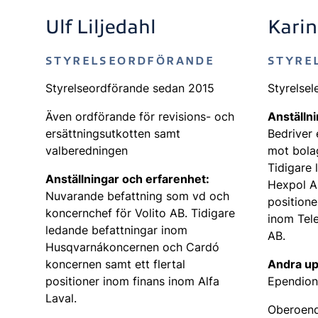
Ulf Liljedahl
Kari
STYRELSEORDFÖRANDE
STYRE
Styrelseordförande sedan 2015
Styrelse
Även ordförande för revisions- och
Anställn
ersättningsutkotten samt
Bedriver 
valberedningen
mot bola
Tidigare 
Anställningar och erfarenhet:
Hexpol AB
Nuvarande befattning som vd och
positione
koncernchef för Volito AB. Tidigare
inom Tele
ledande befattningar inom
AB.
Husqvarna‐koncernen och Cardo‐
koncernen samt ett flertal
Andra up
positioner inom finans inom Alfa
Ependion
Laval.
Oberoende