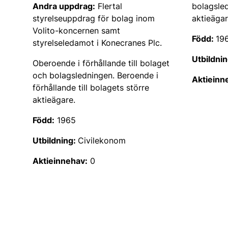
Andra uppdrag:
Flertal
bolagsle
styrelseuppdrag för bolag inom
aktieägar
Volito-koncernen samt
Född:
19
styrelseledamot i Konecranes Plc.
Utbildnin
Oberoende i förhållande till bolaget
och bolagsledningen. Beroende i
Aktieinne
förhållande till bolagets större
aktieägare.
Född:
1965
Utbildning:
Civilekonom
Aktieinnehav:
0