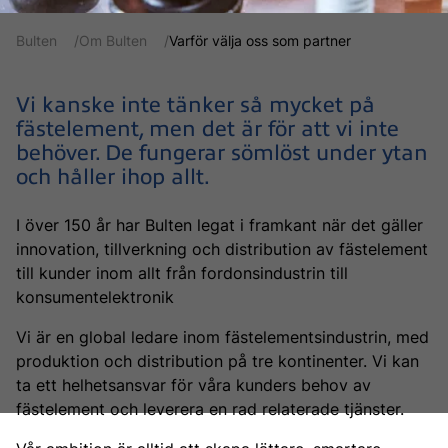
Bulten
Om Bulten
Varför välja oss som partner
Vi kanske inte tänker så mycket på
fästelement, men det är för att vi inte
behöver. De fungerar sömlöst under ytan
och håller ihop allt.
I över 150 år har Bulten legat i framkant när det gäller
innovation, tillverkning och distribution av fästelement
till kunder inom allt från fordonsindustrin till
konsumentelektronik
Vi är en global ledare inom fästelementsindustrin, med
produktion och distribution på tre kontinenter. Vi kan
ta ett helhetsansvar för våra kunders behov av
fästelement och leverera en rad relaterade tjänster.